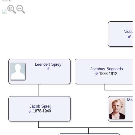
Nicol
1
Leendert Sprey
Jacobus Bogaards
1836-1912
Mari
Jacob Spreij
1878-1949