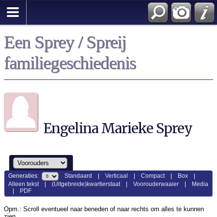
Een Sprey / Spreij
familiegeschiedenis
Engelina Marieke Sprey
Generaties:
Standaard
|
Verticaal
|
Compact
|
Box
|
Alleen tekst
|
(Uitgebreide)kwartierstaat
|
Voorouderwaaier
|
Media
|
PDF
Opm.: Scroll eventueel naar beneden of naar rechts om alles te kunnen
zien.