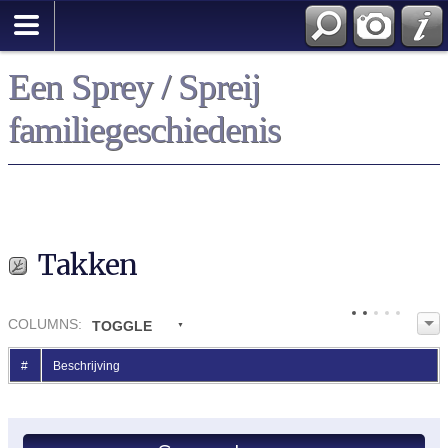
Een Sprey / Spreij
familiegeschiedenis
Takken
COL
UMN
S:
TOGGLE
#
Beschrijving