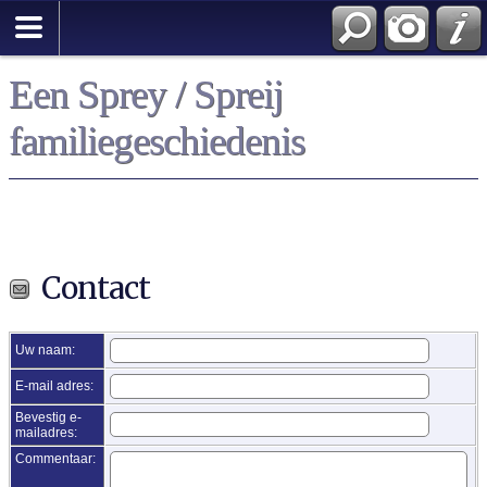
Een Sprey / Spreij
familiegeschiedenis
Contact
Uw naam:
E-mail adres:
Bevestig e-
mailadres:
Commentaar: