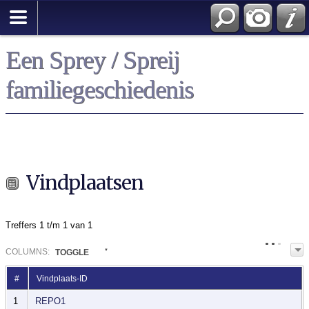
Een Sprey / Spreij
familiegeschiedenis
Vindplaatsen
Treffers 1 t/m 1 van 1
COL
UMN
S:
TOGGLE
#
Vindplaats-ID
1
REPO1