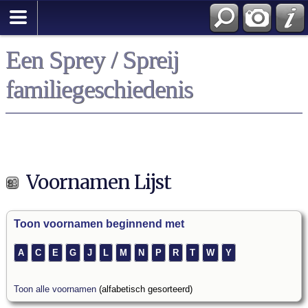
Een Sprey / Spreij
familiegeschiedenis
Voornamen Lijst
Toon voornamen beginnend met
A
C
E
G
J
L
M
N
P
R
T
W
Y
Toon alle voornamen
(alfabetisch gesorteerd)