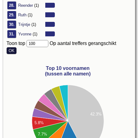
28.
Reender
(1)
29.
Ruth
(1)
30.
Trijntje
(1)
31.
Yvonne
(1)
Toon top
Op aantal treffers gerangschikt
Top 10 voornamen
(tussen alle namen)
24
22
20
18
16
42.3%
14
5.8%
12
10
7.7%
8