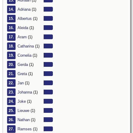
13.
Adriaan
(1)
14.
Adriana
(1)
15.
Albertus
(1)
16.
Aleida
(1)
17.
Aram
(1)
18.
Catharina
(1)
19.
Cornelia
(1)
20.
Gerda
(1)
21.
Greta
(1)
22.
Jan
(1)
23.
Johanna
(1)
24.
Joke
(1)
25.
Lieuwe
(1)
26.
Nathan
(1)
27.
Ramses
(1)