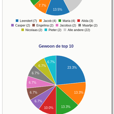
6
7.7%
4
13.5%
2
0
Leendert (7)
Jacob (4)
Maria (4)
Alida (3)
0
Casper (2)
Engelina (2)
Jacobus (2)
Maartje (2)
Nicolaas (2)
Pieter (2)
Alle andere (22)
Gewoon de top 10
7.5
7
6.7%
6.5
6.7%
23.3%
6
6.7%
5.5
5
6.7%
4.5
4
6.7%
13.3%
3.5
6.7%
3
13.3%
10.0%
2.5
2