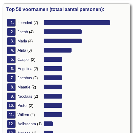
Top 50 voornamen (totaal aantal personen):
1.
Leendert
(7)
2.
Jacob
(4)
3.
Maria
(4)
4.
Alida
(3)
5.
Casper
(2)
6.
Engelina
(2)
7.
Jacobus
(2)
8.
Maartje
(2)
9.
Nicolaas
(2)
10.
Pieter
(2)
11.
Willem
(2)
12.
Aalbrechta
(1)