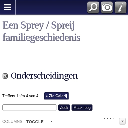
Een Sprey / Spreij
familiegeschiedenis
Onderscheidingen
Treffers 1 t/m 4 van 4
» Zie Galerij
COL
UMN
S:
TOGGLE