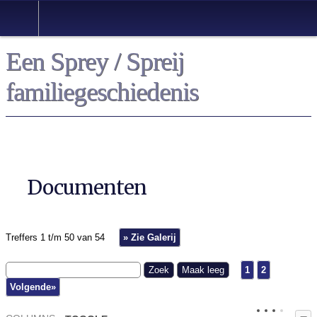
Een Sprey / Spreij
familiegeschiedenis
Documenten
Treffers 1 t/m 50 van 54
» Zie Galerij
1
2
Volgende»