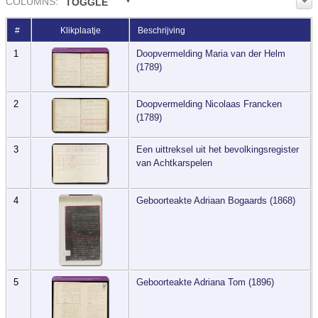
COL
UMN
S:
TOGGLE
#
Klikplaatje
Beschrijving
1
Doopvermelding Maria van der Helm
(1789)
2
Doopvermelding Nicolaas Francken
(1789)
3
Een uittreksel uit het bevolkingsregister
van Achtkarspelen
4
Geboorteakte Adriaan Bogaards (1868)
5
Geboorteakte Adriana Tom (1896)