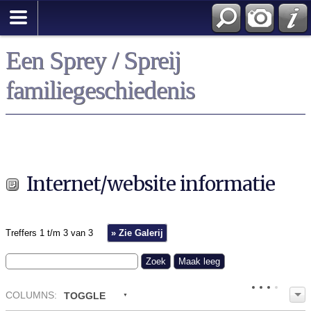
Een Sprey / Spreij
familiegeschiedenis
Internet/website informatie
Treffers 1 t/m 3 van 3
» Zie Galerij
COL
UMN
S:
TOGGLE